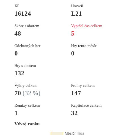
XP
Úroveň
16124
L21
Skóre s abotem
Vypršel čas celkem
48
5
Odehraných her
Hry tento měsíc
0
0
Hry s abotem
132
Výhry celkem
Prohry celkem
70
(32 %)
147
Remízy celkem
Kapitulace celkem
1
32
Vývoj ranku