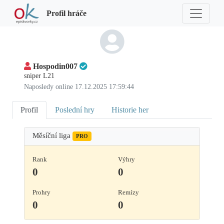
Profil hráče
Hospodin007
sniper L21
Naposledy online 17.12.2025 17:59:44
Profil
Poslední hry
Historie her
Měsíční liga
PRO
Rank
Výhry
0
0
Prohry
Remízy
0
0