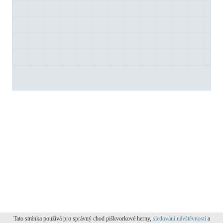
Tato stránka používá pro správný chod piškvorkové herny,
sledování návštěvnosti
a