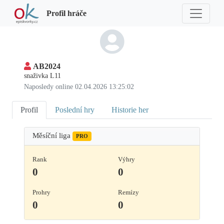
Profil hráče
AB2024
snaživka L11
Naposledy online 02.04.2026 13:25:02
Profil
Poslední hry
Historie her
Měsíční liga
PRO
Rank
Výhry
0
0
Prohry
Remízy
0
0