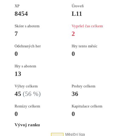
XP
Úroveň
8454
L11
Skóre s abotem
Vypršel čas celkem
7
2
Odehraných her
Hry tento měsíc
0
0
Hry s abotem
13
Výhry celkem
Prohry celkem
45
(56 %)
36
Remízy celkem
Kapitulace celkem
0
0
Vývoj ranku