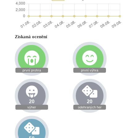
Získaná ocenění
první prohra
první výhra
20
20
výher
odehraných her