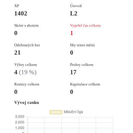
XP
Úroveň
1402
L2
Skóre s abotem
Vypršel čas celkem
0
1
Odehraných her
Hry tento měsíc
21
0
Výhry celkem
Prohry celkem
4
(19 %)
17
Remízy celkem
Kapitulace celkem
0
0
Vývoj ranku