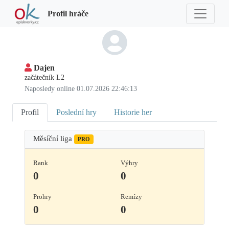
Profil hráče
Dajen
začátečník L2
Naposledy online 01.07.2026 22:46:13
Profil
Poslední hry
Historie her
Měsíční liga
PRO
Rank
Výhry
0
0
Prohry
Remízy
0
0