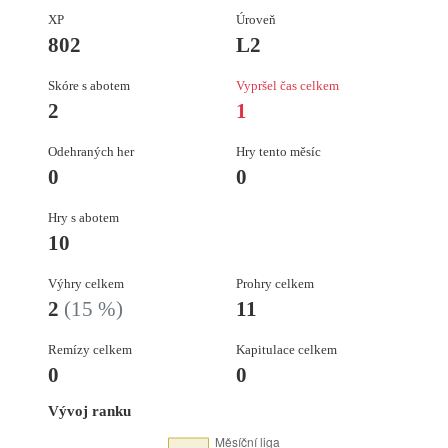
XP
Úroveň
802
L2
Skóre s abotem
Vypršel čas celkem
2
1
Odehraných her
Hry tento měsíc
0
0
Hry s abotem
10
Výhry celkem
Prohry celkem
2
(15 %)
11
Remízy celkem
Kapitulace celkem
0
0
Vývoj ranku