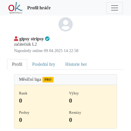
Profil hráče
gipsy stripsy
začátečník L2
Naposledy online 09.04.2025 14:22:58
Profil
Poslední hry
Historie her
Měsíční liga
PRO
Rank
Výhry
0
0
Prohry
Remízy
0
0