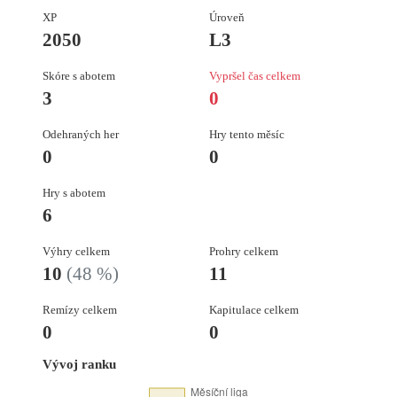
XP
Úroveň
2050
L3
Skóre s abotem
Vypršel čas celkem
3
0
Odehraných her
Hry tento měsíc
0
0
Hry s abotem
6
Výhry celkem
Prohry celkem
10
(48 %)
11
Remízy celkem
Kapitulace celkem
0
0
Vývoj ranku