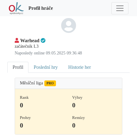
Profil hráče
Warhead
začátečník L3
Naposledy online 09.05.2025 09:36:48
Profil
Poslední hry
Historie her
Měsíční liga
PRO
Rank
Výhry
0
0
Prohry
Remízy
0
0