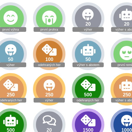
20
20
první výhra
první prohra
výher
výher s ab
50
100
50
výher
odehraných her
výher s abotem
první rem
250
250
500
250
odehraných her
výher
odehraných her
výher s ab
500
20
1500
100