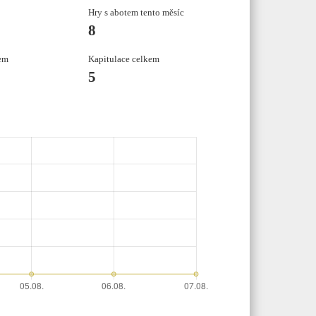
Hry s abotem tento měsíc
8
em
Kapitulace celkem
5