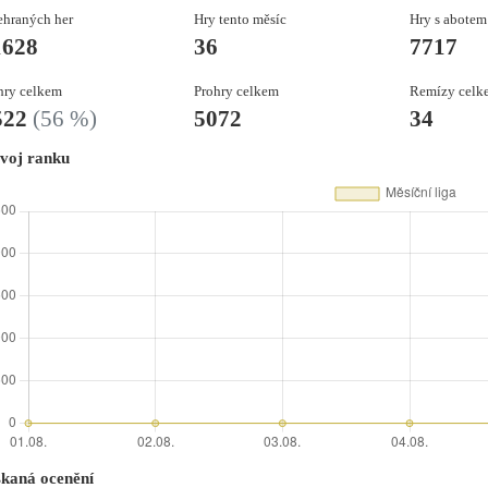
hraných her
Hry tento měsíc
Hry s abotem
1628
36
7717
ry celkem
Prohry celkem
Remízy celk
522
(56 %)
5072
34
voj ranku
skaná ocenění