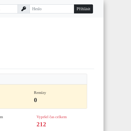
Remízy
0
em
Vypršel čas celkem
212