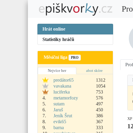
Pro
Hrát online
Statistiky hráčů
Měsíční liga
PRO
Prof
Nejvíce her
abot skóre
predátor65
1312
vavakana
1054
luciferka
753
4.
metamorfozy
576
5.
sutam
497
6.
Jaruš
450
7.
Jeník Šrut
386
XP
8.
evik65
367
1
9.
barna
333