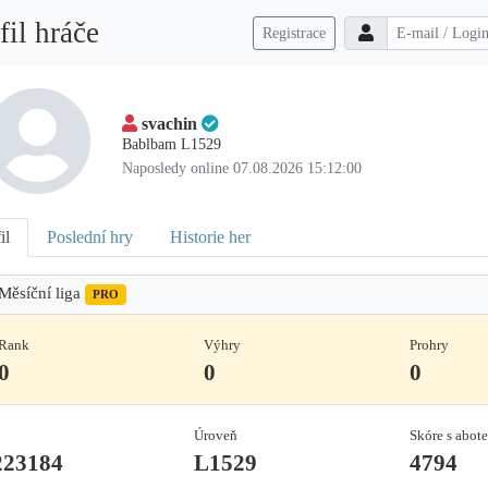
fil hráče
Registrace
svachin
Bablbam L1529
Naposledy online 07.08.2026 15:12:00
il
Poslední hry
Historie her
Měsíční liga
PRO
Rank
Výhry
Prohry
0
0
0
Úroveň
Skóre s abot
223184
L1529
4794