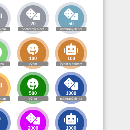
20
50
otem
odehraných her
odehraných her
100
100
íza
výher
výher s abotem
500
1000
otem
výher
odehraných her
0
2000
1000