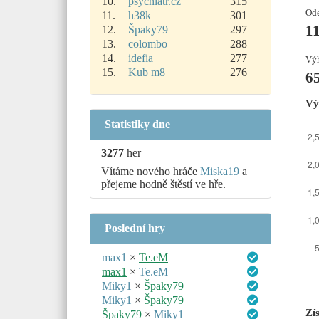
10.
psychiatr.cz
315
Ode
11.
h38k
301
1
12.
Špaky79
297
13.
colombo
288
14.
idefia
277
Výh
15.
Kub m8
276
6
Vý
Statistiky dne
3277
her
Vítáme nového hráče
Miska19
a
přejeme hodně štěstí ve hře.
Poslední hry
max1
×
Te.eM
max1
×
Te.eM
Miky1
×
Špaky79
Miky1
×
Špaky79
Zí
Špaky79
×
Miky1