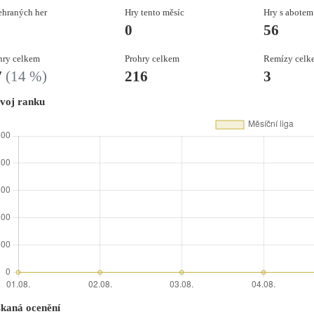
hraných her
Hry tento měsíc
Hry s abotem
0
56
ry celkem
Prohry celkem
Remízy celk
7
(14 %)
216
3
voj ranku
skaná ocenění