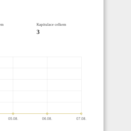
em
Kapitulace celkem
3