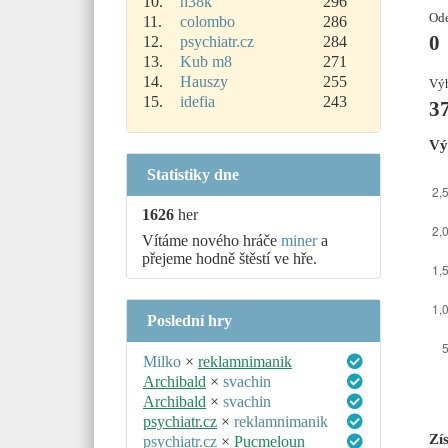
10.
h38k
296
Ode
11.
colombo
286
0
12.
psychiatr.cz
284
13.
Kub m8
271
14.
Hauszy
255
Výh
15.
idefia
243
3
Vý
Statistiky dne
1626
her
Vítáme nového hráče
miner
a
přejeme hodně štěstí ve hře.
Poslední hry
Milko
×
reklamnimanik
Archibald
×
svachin
Archibald
×
svachin
psychiatr.cz
×
reklamnimanik
Zí
psychiatr.cz
×
Pucmeloun