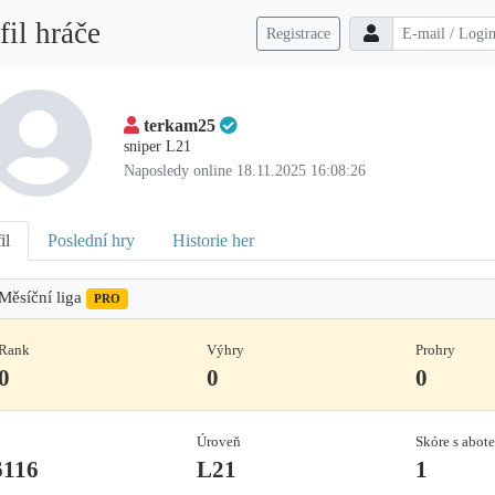
fil hráče
Registrace
terkam25
sniper L21
Naposledy online 18.11.2025 16:08:26
il
Poslední hry
Historie her
Měsíční liga
PRO
Rank
Výhry
Prohry
0
0
0
Úroveň
Skóre s abot
6116
L21
1