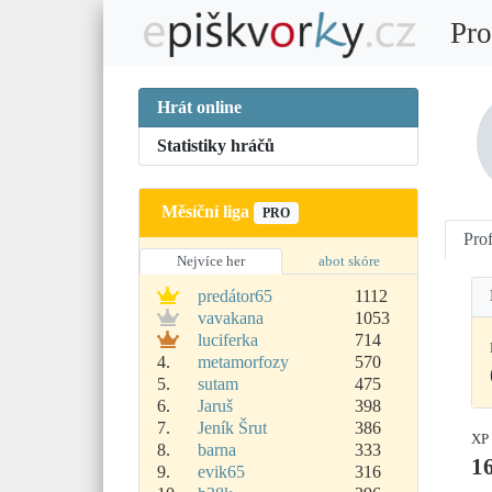
Pro
Hrát online
Statistiky hráčů
Měsíční liga
PRO
Prof
Nejvíce her
abot skóre
predátor65
1112
vavakana
1053
luciferka
714
4.
metamorfozy
570
5.
sutam
475
6.
Jaruš
398
7.
Jeník Šrut
386
XP
8.
barna
333
1
9.
evik65
316