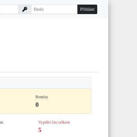
Remízy
0
em
Vypršel čas celkem
5