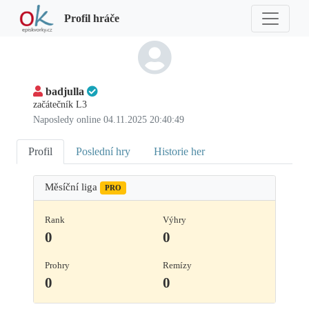
Profil hráče
badjulla
začátečník L3
Naposledy online 04.11.2025 20:40:49
Profil
Poslední hry
Historie her
Měsíční liga
PRO
Rank
Výhry
0
0
Prohry
Remízy
0
0