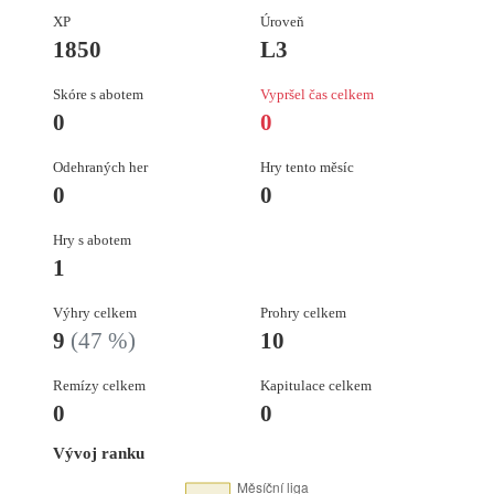
XP
Úroveň
1850
L3
Skóre s abotem
Vypršel čas celkem
0
0
Odehraných her
Hry tento měsíc
0
0
Hry s abotem
1
Výhry celkem
Prohry celkem
9
(47 %)
10
Remízy celkem
Kapitulace celkem
0
0
Vývoj ranku