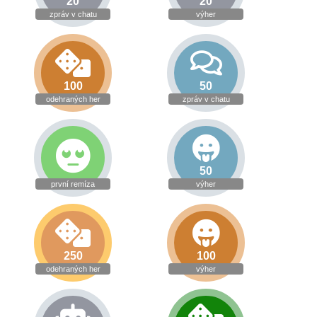
20
20
zpráv v chatu
výher
100
50
odehraných her
zpráv v chatu
50
první remíza
výher
250
100
odehraných her
výher