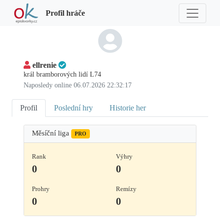
Profil hráče
ellrenie
král bramborových lidí L74
Naposledy online 06.07.2026 22:32:17
Profil
Poslední hry
Historie her
Měsíční liga
PRO
Rank
Výhry
0
0
Prohry
Remízy
0
0