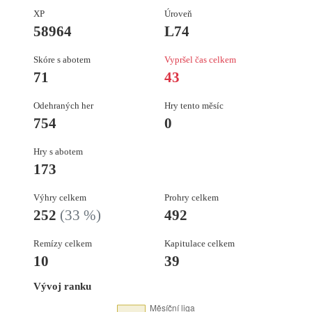
XP
Úroveň
58964
L74
Skóre s abotem
Vypršel čas celkem
71
43
Odehraných her
Hry tento měsíc
754
0
Hry s abotem
173
Výhry celkem
Prohry celkem
252
(33 %)
492
Remízy celkem
Kapitulace celkem
10
39
Vývoj ranku