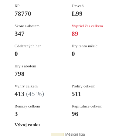
XP
Úroveň
78770
L99
Skóre s abotem
Vypršel čas celkem
347
89
Odehraných her
Hry tento měsíc
0
0
Hry s abotem
798
Výhry celkem
Prohry celkem
413
(45 %)
511
Remízy celkem
Kapitulace celkem
3
96
Vývoj ranku