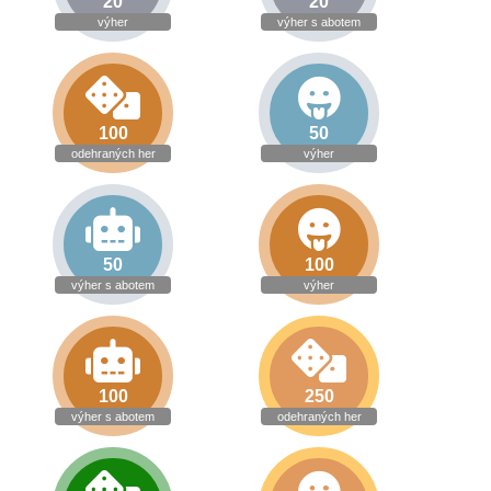
20
20
výher
výher s abotem
100
50
odehraných her
výher
50
100
výher s abotem
výher
100
250
výher s abotem
odehraných her