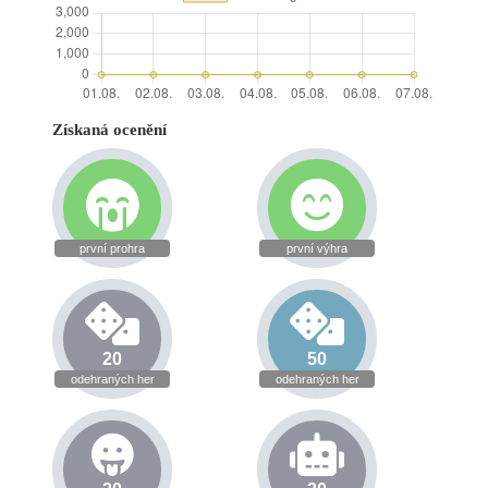
Získaná ocenění
první prohra
první výhra
20
50
odehraných her
odehraných her