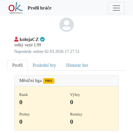
Profil hráče
kolojaCZ
velký vezír L99
Naposledy online 02.03.2026 17:27:51
Profil
Poslední hry
Historie her
Měsíční liga
PRO
Rank
Výhry
0
0
Prohry
Remízy
0
0