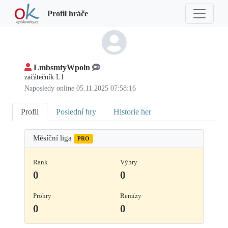
Profil hráče
LmbsmtyWpoln
začátečník L1
Naposledy online 05.11.2025 07:58:16
Profil
Poslední hry
Historie her
Měsíční liga
PRO
Rank
Výhry
0
0
Prohry
Remízy
0
0