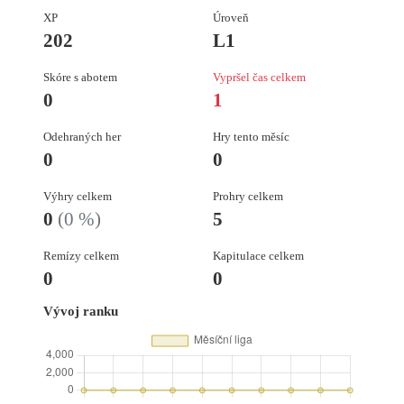
XP
Úroveň
202
L1
Skóre s abotem
Vypršel čas celkem
0
1
Odehraných her
Hry tento měsíc
0
0
Výhry celkem
Prohry celkem
0
(0 %)
5
Remízy celkem
Kapitulace celkem
0
0
Vývoj ranku