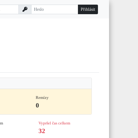
Remízy
0
em
Vypršel čas celkem
32