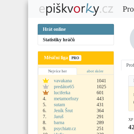
Pro
Hrát online
Statistiky hráčů
Měsíční liga
PRO
Prof
Nejvíce her
abot skóre
vavakana
1041
predátor65
1025
luciferka
601
4.
metamorfozy
443
5.
sutam
431
6.
Jeník Šrut
364
7.
Jaruš
291
XP
8.
barna
289
4
9.
psychiatr.cz
251