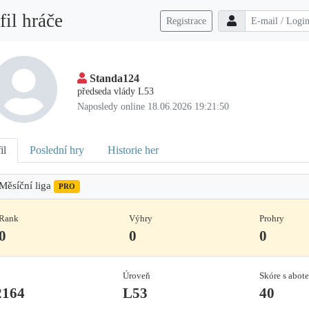
fil hráče
Registrace
Standa124
předseda vlády L53
Naposledy online 18.06.2026 19:21:50
il
Poslední hry
Historie her
Měsíční liga
PRO
Rank
Výhry
Prohry
0
0
0
Úroveň
Skóre s abot
2164
L53
40