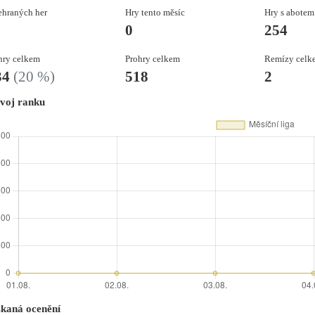
hraných her
Hry tento měsíc
Hry s abotem
0
254
ry celkem
Prohry celkem
Remízy celk
34
(20 %)
518
2
voj ranku
skaná ocenění