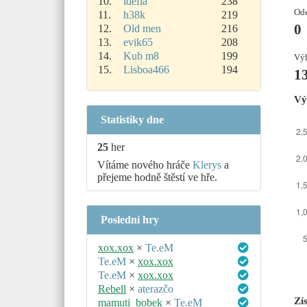
10.
idefia
238
Ode
11.
h38k
219
0
12.
Old men
216
13.
evik65
208
14.
Kub m8
199
Výh
15.
Lisboa466
194
1
Vý
Statistiky dne
25
her
Vítáme nového hráče
Klerys
a
přejeme hodně štěstí ve hře.
Poslední hry
xox.xox
×
Te.eM
Te.eM
×
xox.xox
Te.eM
×
xox.xox
Rebell
×
aterazčo
Zí
mamuti_bobek
×
Te.eM