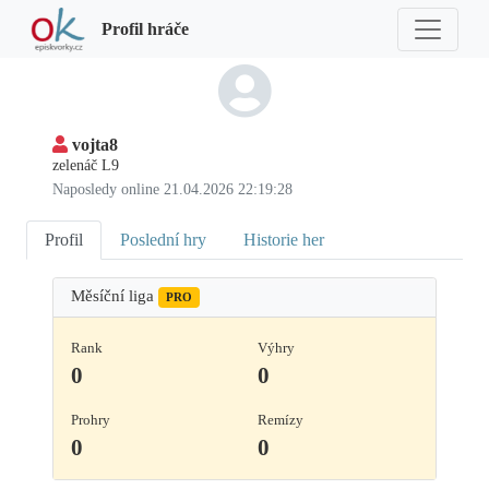
Profil hráče
vojta8
zelenáč L9
Naposledy online 21.04.2026 22:19:28
Profil
Poslední hry
Historie her
Měsíční liga
PRO
Rank
Výhry
0
0
Prohry
Remízy
0
0