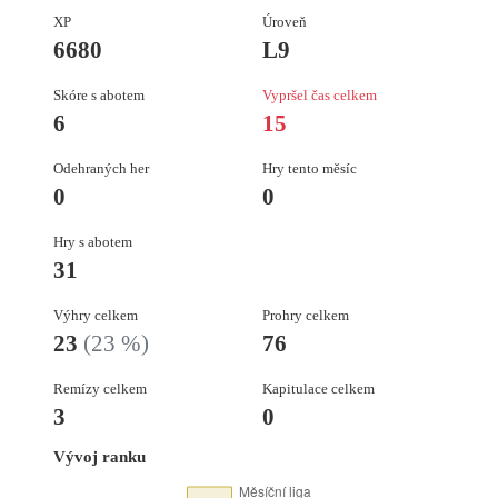
XP
Úroveň
6680
L9
Skóre s abotem
Vypršel čas celkem
6
15
Odehraných her
Hry tento měsíc
0
0
Hry s abotem
31
Výhry celkem
Prohry celkem
23
(23 %)
76
Remízy celkem
Kapitulace celkem
3
0
Vývoj ranku