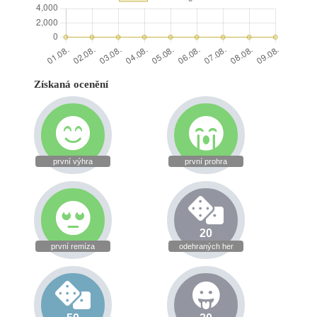
Získaná ocenění
první výhra
první prohra
20
první remíza
odehraných her