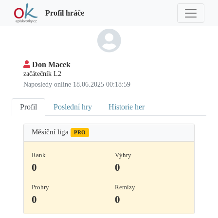
Profil hráče
Don Macek
začátečník L2
Naposledy online 18.06.2025 00:18:59
Profil
Poslední hry
Historie her
Měsíční liga
PRO
Rank
Výhry
0
0
Prohry
Remízy
0
0