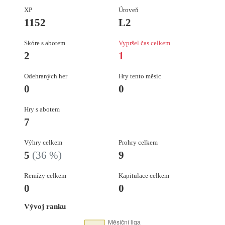
XP
Úroveň
1152
L2
Skóre s abotem
Vypršel čas celkem
2
1
Odehraných her
Hry tento měsíc
0
0
Hry s abotem
7
Výhry celkem
Prohry celkem
5
(36 %)
9
Remízy celkem
Kapitulace celkem
0
0
Vývoj ranku