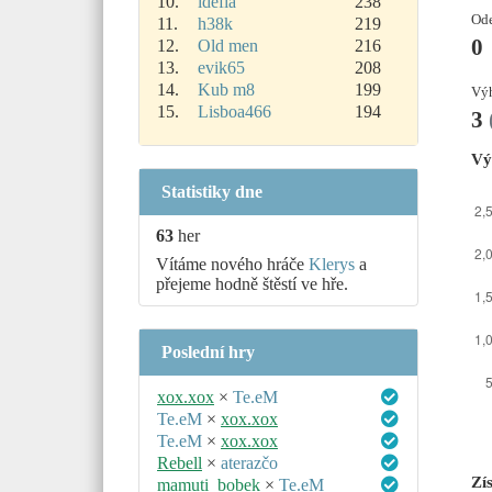
10.
idefia
238
Ode
11.
h38k
219
0
12.
Old men
216
13.
evik65
208
14.
Kub m8
199
Výh
15.
Lisboa466
194
3
Vý
Statistiky dne
63
her
Vítáme nového hráče
Klerys
a
přejeme hodně štěstí ve hře.
Poslední hry
xox.xox
×
Te.eM
Te.eM
×
xox.xox
Te.eM
×
xox.xox
Rebell
×
aterazčo
Zí
mamuti_bobek
×
Te.eM