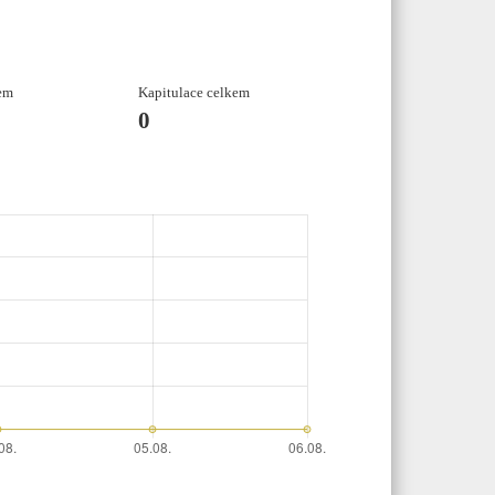
em
Kapitulace celkem
0