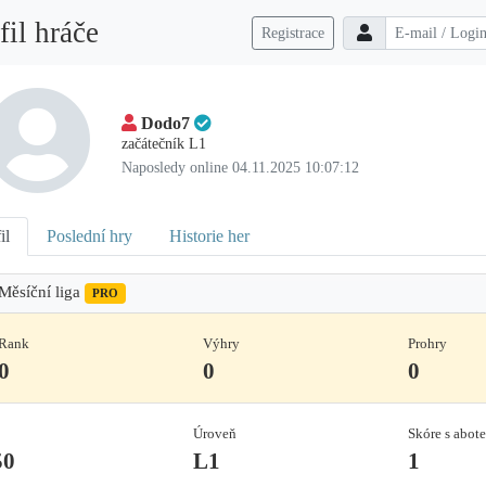
fil hráče
Registrace
Dodo7
začátečník L1
Naposledy online 04.11.2025 10:07:12
il
Poslední hry
Historie her
Měsíční liga
PRO
Rank
Výhry
Prohry
0
0
0
Úroveň
Skóre s abot
50
L1
1