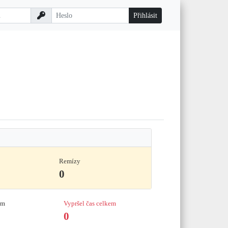
Remízy
0
em
Vypršel čas celkem
0