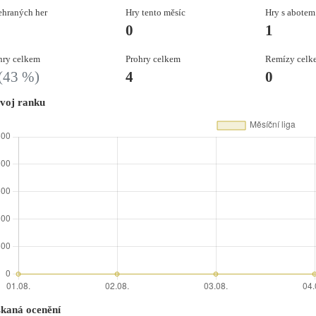
hraných her
Hry tento měsíc
Hry s abotem
0
1
ry celkem
Prohry celkem
Remízy celk
(43 %)
4
0
voj ranku
skaná ocenění