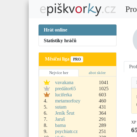
Pro
Hrát online
Statistiky hráčů
Měsíční liga
PRO
Prof
Nejvíce her
abot skóre
vavakana
1041
predátor65
1025
luciferka
603
4.
metamorfozy
460
5.
sutam
431
6.
Jeník Šrut
364
7.
Jaruš
291
XP
8.
barna
289
6
9.
psychiatr.cz
251