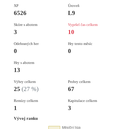
XP
Úroveň
6526
L9
Skóre s abotem
Vypršel čas celkem
3
10
Odehraných her
Hry tento měsíc
0
0
Hry s abotem
13
Výhry celkem
Prohry celkem
25
(27 %)
67
Remízy celkem
Kapitulace celkem
1
3
Vývoj ranku