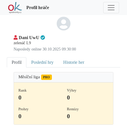
Profil hráče
Dani UwU
zelenáč L9
Naposledy online 30.10.2025 09:30:00
Profil
Poslední hry
Historie her
Měsíční liga
PRO
Rank
Výhry
0
0
Prohry
Remízy
0
0