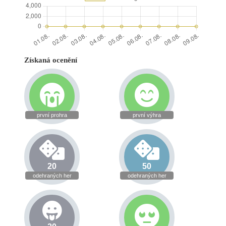
Získaná ocenění
první prohra
první výhra
20
50
odehraných her
odehraných her