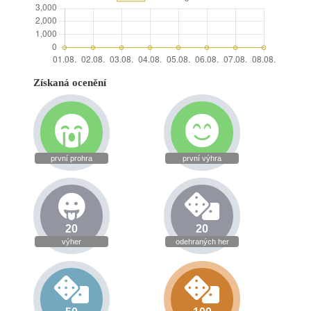
Získaná ocenění
první prohra
první výhra
20
20
výher
odehraných her