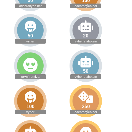
50
100
odehraných her
odehraných her
50
20
výher
výher s abotem
50
první remíza
výher s abotem
100
250
výher
odehraných her