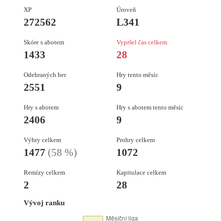
XP
Úroveň
272562
L341
Skóre s abotem
Vypršel čas celkem
1433
28
Odehraných her
Hry tento měsíc
2551
9
Hry s abotem
Hry s abotem tento měsíc
2406
9
Výhry celkem
Prohry celkem
1477
(58 %)
1072
Remízy celkem
Kapitulace celkem
2
28
Vývoj ranku