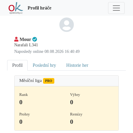
Profil hráče
Mour
Narafali L341
Naposledy online 08.08.2026 16:40:49
Profil
Poslední hry
Historie her
Měsíční liga
PRO
Rank
Výhry
0
0
Prohry
Remízy
0
0