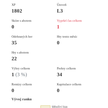
XP
Úroveň
1802
L3
Skóre s abotem
Vypršel čas celkem
0
1
Odehraných her
Hry tento měsíc
35
0
Hry s abotem
22
Výhry celkem
Prohry celkem
1
(3 %)
34
Remízy celkem
Kapitulace celkem
0
0
Vývoj ranku