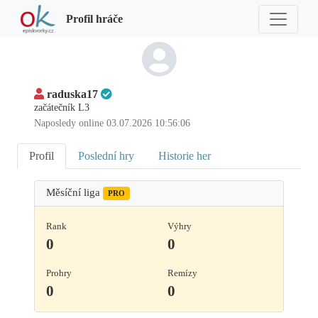
Profil hráče
raduska17
začátečník L3
Naposledy online 03.07.2026 10:56:06
Profil
Poslední hry
Historie her
Měsíční liga
PRO
Rank
Výhry
0
0
Prohry
Remízy
0
0