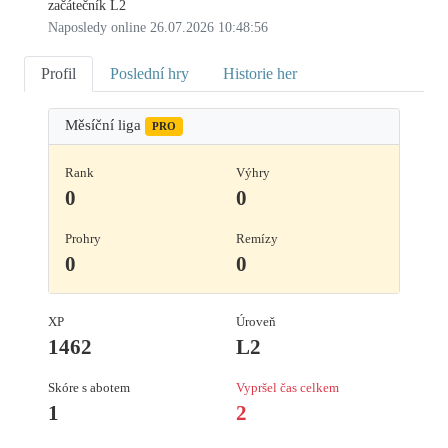
začátečník L2
Naposledy online 26.07.2026 10:48:56
Profil
Poslední hry
Historie her
Měsíční liga
PRO
Rank
Výhry
0
0
Prohry
Remízy
0
0
XP
Úroveň
1462
L2
Skóre s abotem
Vypršel čas celkem
1
2