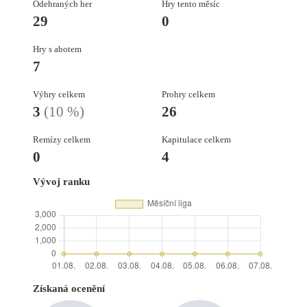
Odehraných her
Hry tento měsíc
29
0
Hry s abotem
7
Výhry celkem
Prohry celkem
3
(10 %)
26
Remízy celkem
Kapitulace celkem
0
4
Vývoj ranku
Získaná ocenění