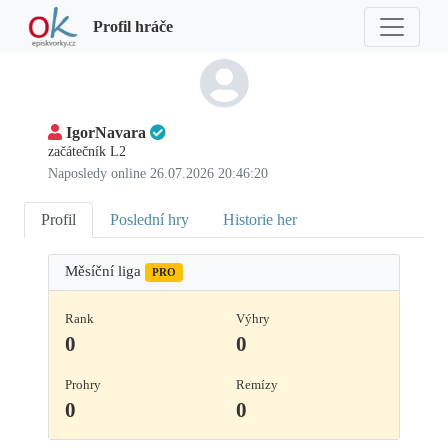
Profil hráče
IgorNavara
začátečník L2
Naposledy online 26.07.2026 20:46:20
Profil
Poslední hry
Historie her
Měsíční liga
PRO
Rank
Výhry
0
0
Prohry
Remízy
0
0