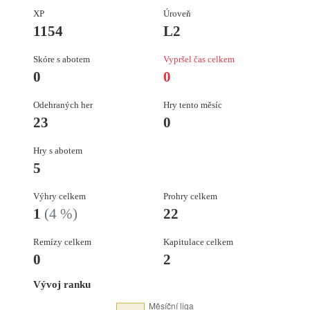
XP
Úroveň
1154
L2
Skóre s abotem
Vypršel čas celkem
0
0
Odehraných her
Hry tento měsíc
23
0
Hry s abotem
5
Výhry celkem
Prohry celkem
1
(4 %)
22
Remízy celkem
Kapitulace celkem
0
2
Vývoj ranku