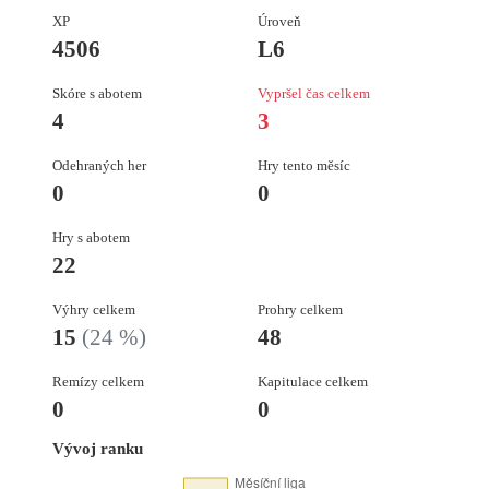
XP
Úroveň
4506
L6
Skóre s abotem
Vypršel čas celkem
4
3
Odehraných her
Hry tento měsíc
0
0
Hry s abotem
22
Výhry celkem
Prohry celkem
15
(24 %)
48
Remízy celkem
Kapitulace celkem
0
0
Vývoj ranku