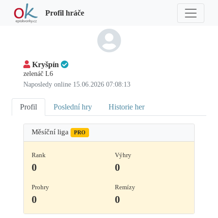
Profil hráče
Kryšpín
zelenáč L6
Naposledy online 15.06.2026 07:08:13
Profil
Poslední hry
Historie her
Měsíční liga
PRO
Rank
Výhry
0
0
Prohry
Remízy
0
0