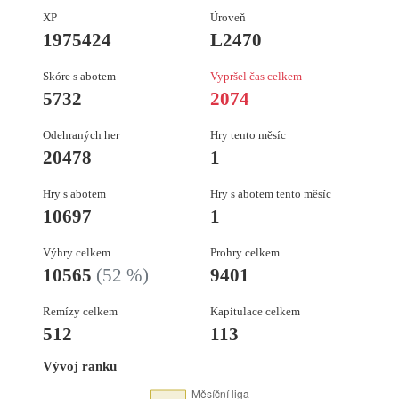
XP
Úroveň
1975424
L2470
Skóre s abotem
Vypršel čas celkem
5732
2074
Odehraných her
Hry tento měsíc
20478
1
Hry s abotem
Hry s abotem tento měsíc
10697
1
Výhry celkem
Prohry celkem
10565
(52 %)
9401
Remízy celkem
Kapitulace celkem
512
113
Vývoj ranku