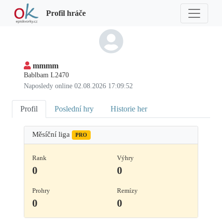
Profil hráče
mmmm
Bablbam L2470
Naposledy online 02.08.2026 17:09:52
Profil
Poslední hry
Historie her
Měsíční liga
PRO
Rank
Výhry
0
0
Prohry
Remízy
0
0