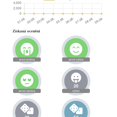
Získaná ocenění
první prohra
první výhra
20
první remíza
výher