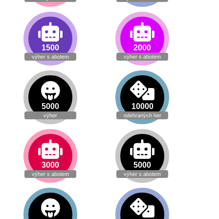
1500
2000
výher s abotem
výher s abotem
5000
10000
výher
odehraných her
3000
5000
výher s abotem
výher s abotem