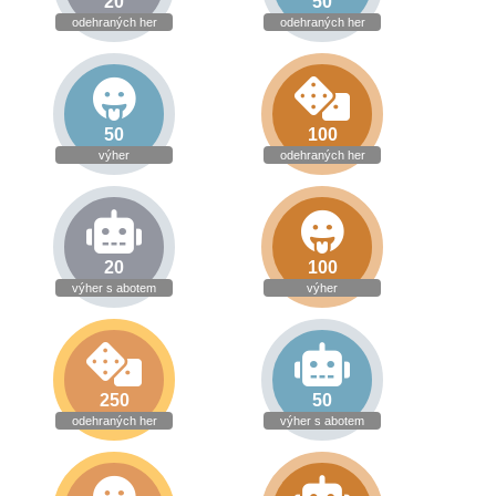
20
50
odehraných her
odehraných her
50
100
výher
odehraných her
20
100
výher s abotem
výher
250
50
odehraných her
výher s abotem