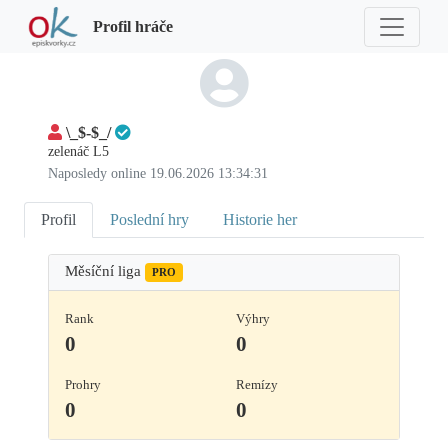
Profil hráče
\_$-$_/
zelenáč L5
Naposledy online 19.06.2026 13:34:31
Profil
Poslední hry
Historie her
Měsíční liga
PRO
Rank
Výhry
0
0
Prohry
Remízy
0
0