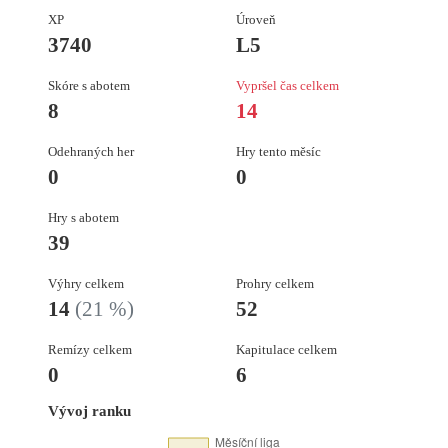
XP
Úroveň
3740
L5
Skóre s abotem
Vypršel čas celkem
8
14
Odehraných her
Hry tento měsíc
0
0
Hry s abotem
39
Výhry celkem
Prohry celkem
14
(21 %)
52
Remízy celkem
Kapitulace celkem
0
6
Vývoj ranku