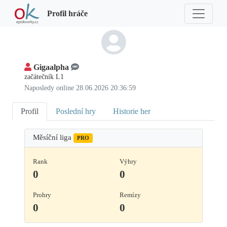
Profil hráče
Gigaalpha
začátečník L1
Naposledy online 28.06.2026 20:36:59
Profil
Poslední hry
Historie her
Měsíční liga
PRO
Rank
Výhry
0
0
Prohry
Remízy
0
0