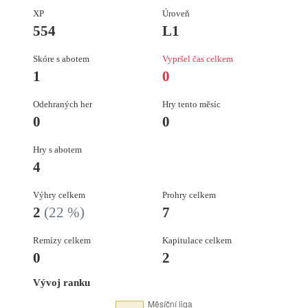
XP
Úroveň
554
L1
Skóre s abotem
Vypršel čas celkem
1
0
Odehraných her
Hry tento měsíc
0
0
Hry s abotem
4
Výhry celkem
Prohry celkem
2
(22 %)
7
Remízy celkem
Kapitulace celkem
0
2
Vývoj ranku