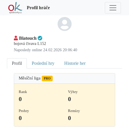
Profil hráče
Blatouch
bojová čivava L152
Naposledy online 24.02.2026 20:06:40
Profil
Poslední hry
Historie her
Měsíční liga
PRO
Rank
Výhry
0
0
Prohry
Remízy
0
0