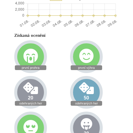
Získaná ocenění
první prohra
první výhra
20
50
odehraných her
odehraných her