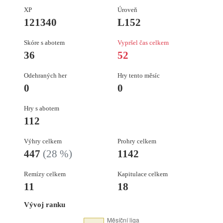
XP
Úroveň
121340
L152
Skóre s abotem
Vypršel čas celkem
36
52
Odehraných her
Hry tento měsíc
0
0
Hry s abotem
112
Výhry celkem
Prohry celkem
447
(28 %)
1142
Remízy celkem
Kapitulace celkem
11
18
Vývoj ranku