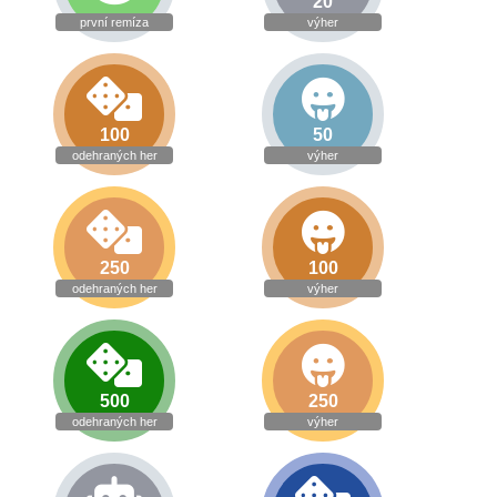
20
první remíza
výher
100
50
odehraných her
výher
250
100
odehraných her
výher
500
250
odehraných her
výher