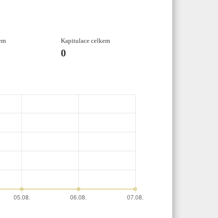
em
Kapitulace celkem
0