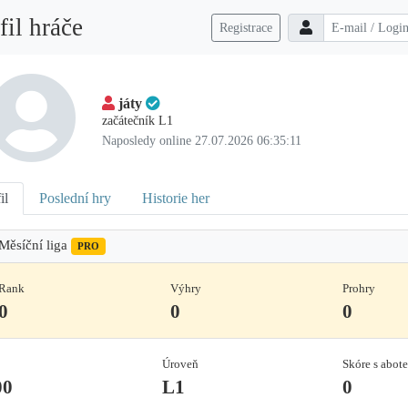
fil hráče
Registrace
játy
začátečník L1
Naposledy online 27.07.2026 06:35:11
il
Poslední hry
Historie her
Měsíční liga
PRO
Rank
Výhry
Prohry
0
0
0
Úroveň
Skóre s abot
00
L1
0