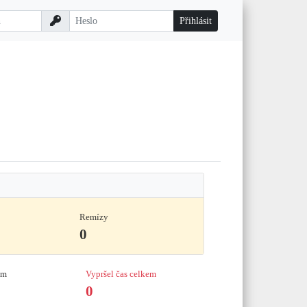
Remízy
0
em
Vypršel čas celkem
0