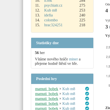
10.
h38k
284
Ode
11.
psychiatr.cz
275
4
12.
Kub m8
253
13.
idefia
240
14.
colombo
225
Výh
15.
hrac324251
218
3
Vý
Statistiky dne
56
her
Vítáme nového hráče
miner
a
přejeme hodně štěstí ve hře.
Poslední hry
mamuti_bobek
×
Kub m8
mamuti_bobek
×
Kub m8
mamuti_bobek
×
Kub m8
mamuti_bobek
×
Kub m8
Zí
mamuti_bobek
×
Kub m8