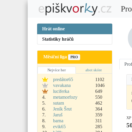
Pro
Hrát online
Statistiky hráčů
Měsíční liga
PRO
Prof
Nejvíce her
abot skóre
predátor65
1102
vavakana
1046
luciferka
649
4.
metamorfozy
550
5.
sutam
462
6.
Jeník Šrut
364
7.
Jaruš
359
XP
8.
barna
311
5
9.
evik65
285