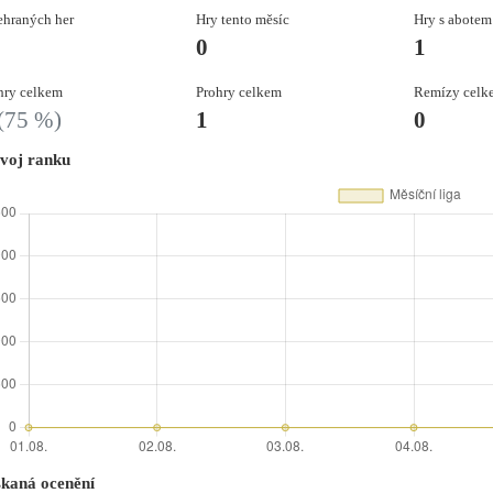
hraných her
Hry tento měsíc
Hry s abotem
0
1
ry celkem
Prohry celkem
Remízy celk
(75 %)
1
0
voj ranku
skaná ocenění