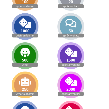
100
20
výher s abotem
zpráv v chatu
1000
50
odehraných her
zpráv v chatu
500
1500
výher
odehraných her
250
2000
výher s abotem
odehraných her