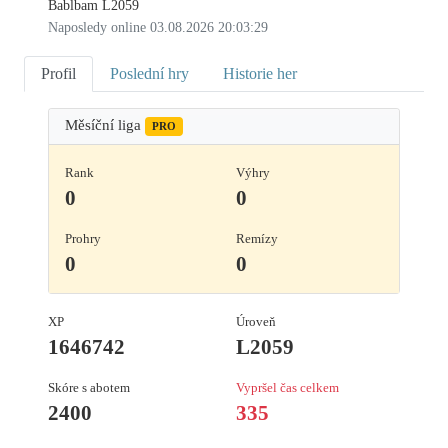
Bablbam L2059
Naposledy online 03.08.2026 20:03:29
Profil
Poslední hry
Historie her
Měsíční liga
PRO
Rank
Výhry
0
0
Prohry
Remízy
0
0
XP
Úroveň
1646742
L2059
Skóre s abotem
Vypršel čas celkem
2400
335