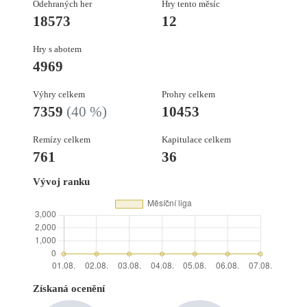
Odehraných her
Hry tento měsíc
18573
12
Hry s abotem
4969
Výhry celkem
Prohry celkem
7359
(40 %)
10453
Remízy celkem
Kapitulace celkem
761
36
Vývoj ranku
Získaná ocenění