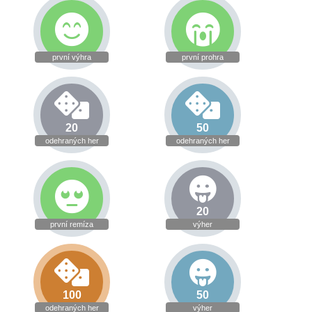
první výhra
první prohra
20
50
odehraných her
odehraných her
20
první remíza
výher
100
50
odehraných her
výher