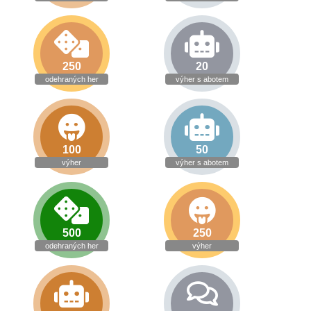
250
20
odehraných her
výher s abotem
100
50
výher
výher s abotem
500
250
odehraných her
výher