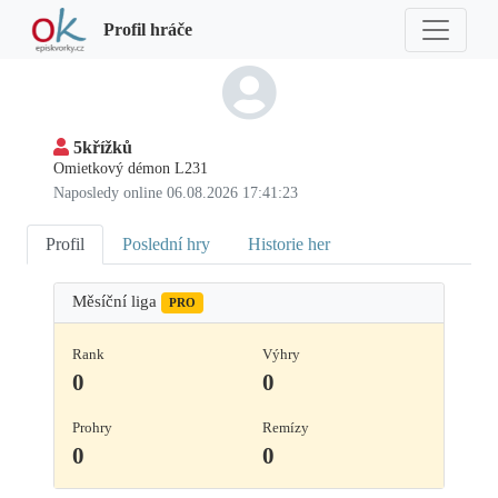
Profil hráče
5křížků
Omietkový démon L231
Naposledy online 06.08.2026 17:41:23
Profil
Poslední hry
Historie her
Měsíční liga
PRO
Rank
Výhry
0
0
Prohry
Remízy
0
0