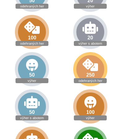
50
20
odehraných her
výher
100
20
odehraných her
výher s abotem
50
250
výher
odehraných her
50
100
výher s abotem
výher