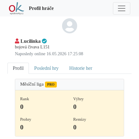
Profil hráče
Lucilinka
bojová čivava L151
Naposledy online 16.05.2026 17:25:08
Profil
Poslední hry
Historie her
Měsíční liga
PRO
Rank
Výhry
0
0
Prohry
Remízy
0
0