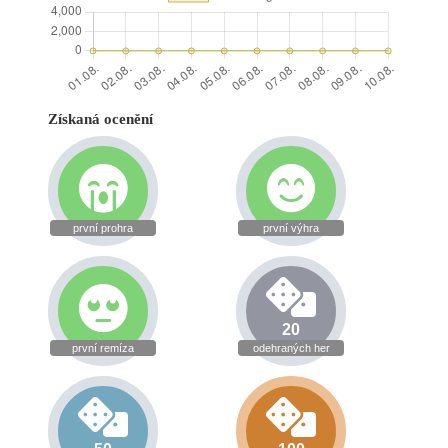
Získaná ocenění
první prohra
první výhra
20
první remíza
odehraných her