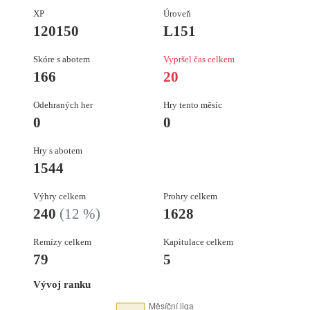
XP
Úroveň
120150
L151
Skóre s abotem
Vypršel čas celkem
166
20
Odehraných her
Hry tento měsíc
0
0
Hry s abotem
1544
Výhry celkem
Prohry celkem
240
(12 %)
1628
Remízy celkem
Kapitulace celkem
79
5
Vývoj ranku